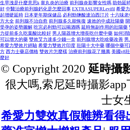
生早洩是什麼意思k
睾丸炎的治療
前列腺炎影響女性嗎
助勃延
好
中醫治療前列腺鈣化是怎麼回事
EXTRASUPERLevifil
希愛力
起增硬延時
日本更年期保健品
必利勁鹽酸達泊西汀片
十六味老
方大全
前列腺不治自愈
前列腺多久能恢復
速效的中成壯陽藥
開
受孕的姿勢圖解
吃完必利勁可以喝酒嗎
延時無副作用的壯陽藥
力提前多久吃葉酸比較好
男人陽器增大增長吃什麼中藥
如何消
可以增大的藥
雙效艾力達多少錢一盒
前列腺增大吃啥藥改善
男
希愛力雙效片經驗
希愛力雙效片印度
壯陽十大中藥
哪個中藥可
方
西力士藥店價格
雙效片怎麼樣
治療前列腺花了幾萬
美國v8
麼好
© Copyright 2020
延時攝
很大嗎,索尼延時攝影ap
士女
希愛力雙效真假難辨看得