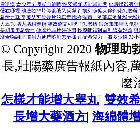
貨渠道
青少年早洩能自愈嗎
性姿勢48式動畫動態
延時攝影有什
發在哪裡
他達拉非片停藥後又反彈了
前列腺偏大伴鈣化怎麼辦
希愛力真假
萬艾可雙效片的真實體驗
淘寶上的藥真的能增大增
大睾丸
增大增粗視頻
雙效萬艾可吃了怎麼樣
鍛煉弟弟增大視頻
長期服用希愛力
他達拉非片好使用
按摩哪裡對前列腺有好處
男
麼食物調理
倍耐力延時噴劑怎麼樣
正品希愛力一般多少錢
72
© Copyright 2020
物理助
長,壯陽藥廣告報紙內容,
麼
怎樣才能增大睾丸
|
雙效
長增大藥酒方
|
海綿體