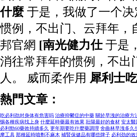
什麼
于是，我做了一个决
惯例，不出门、云拜年，
邦官網
[南光健力仕
于是
消往常拜年的惯例，不出
人。 威而柔作用
犀利士
熱門文章：
吃必利劲对身体有危害吗
治療抑鬱症的中藥
關於早洩的治療方
惕各種疾病找上身
什麼延時藥最有效果
壯陽最好的食材
安太醫
必利勁60藥效持續多久
更年期要吃什麼藥調理
舍曲林早洩多久
摩工具
那種延時噴劑不麻木
補腎保健品有哪些牌子
必利劲的效