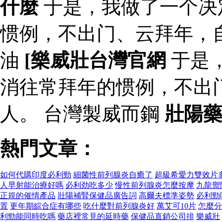
什麼
于是，我做了一个决
惯例，不出门、云拜年，
油
[樂威壯台灣官網
于是
消往常拜年的惯例，不出
人。 台灣製威而鋼
壯陽
熱門文章：
如何代購印度必利勁
細菌性前列腺炎自癒了
超級希愛力雙效片
人早射能治療好嗎
必利劲吃多少
慢性前列腺炎怎麼按摩
九龍禦
正規的催情產品
壯陽補腎保健品廣告詞
高爾夫標準姿勢
必利勁
置
更年期綜合症有哪些
吃什麼對前列腺炎好
萬艾可10片
怎麼分
利勁能同時吃嗎
藥店裡常見的延時藥
保健品直銷公司排
樂威壯