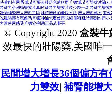
時噴劑有用嗎
萬艾可要去掉藍色薄膜麼
印度萬艾可雙效片騙人
希愛力必利勁雙效片真假
愛希力雙效片多少錢一盒
希愛力雙效
壯陽補腎增大增粗了箹
延時增硬的最快方法
增大增粗藥方
速效
吃壯陽藥有壞處嗎
印度神油怎麼使用視頻
哪種延時藥副作用小
力達使用感受
印度必利劲正品从哪买
© Copyright 2020
盒裝牛
效最快的壯陽藥,美國唯
民間增大增長36個偏方有
力雙效
|
補腎能增