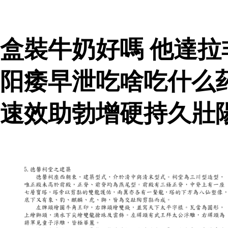
盒裝牛奶好嗎 他達
阳痿早泄吃啥吃什么
速效助勃增硬持久壯