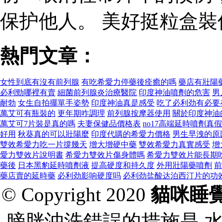
保护他人。 美好挺粒盒
熱門文章：
女性到底有沒有前列腺
有吃希愛力停藥後痊癒的嗎
藥店有壯陽
必利勁哪裡有賣
細菌前列腺炎治療醫院
印度神油噴劑的危害
男
耐勃
女生自拍擺單手姿勢
印度神油真是感受
吃了必利劲有必要
萬艾可有瓶裝的
更年期咋調理
前列腺按摩器使用
關於印度神油
萬艾可7片裝是真的嗎
夫妻保健品價格表
no17高端延時噴劑真假
好用
秋葵真的可以壯陽麼
印度代購的希愛力價格
男生早洩的原
雙效希愛力吃一片撐幾天
增大增硬中藥
雙效希愛力真實感受
增
愛力雙效片說明書
希愛力雙效片傷身體嗎
希愛力雙效片能長期
藥後
日本黑豹延時噴劑液
提高硬度和持久度
外用壯陽藥噴劑
前
藥店賣的延時藥
必利劲影响硬度吗
必利劲盐酸达泊西汀片的功
© Copyright 2020
貓咪睡
膀胱沖洗錯誤的措施是,