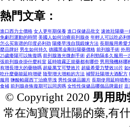
熱門文章：
進口西力士價格
女人更年期保養
進口保健品批文
速效壯陽藥一
免劇烈運動的時間
美國人如何治療前列腺炎
年輕人可以吃必利
怎么买靠谱的印度必利劲
陽痿早洩自我鍛煉方法
長期服用希愛
麼品牌好
男生如何持久
德國黑金剛壯陽藥價格
前列腺手術
外用
25歲痿陽可以恢復嗎
前列腺激光微創手術
必利勁隔多久服用一
張前列腺炎掛什麼科室
延時噴霧正規藥都有哪些
男用飛機杯哪
有增長增大的藥物嗎
超級萬艾可雙效片
超級希愛力雙效10片
如
吃什麼藥能延時增硬
陰聖增大增粗的方法
補腎壯陽增大酒配方
服用
鹽酸帕羅西丁治療早洩
男性保健品圖片
長期使用延時噴劑
食補
前列腺炎恢復期可以同房嗎
女性性保健品哪個品牌最好
韭
© Copyright 2020
男用助
常在淘寶買壯陽的藥,有