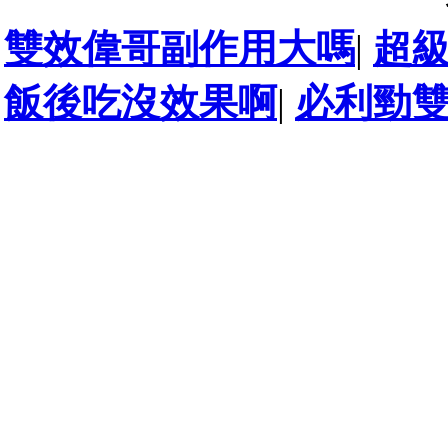
雙效偉哥副作用大嗎
|
超
飯後吃沒效果啊
|
必利勁