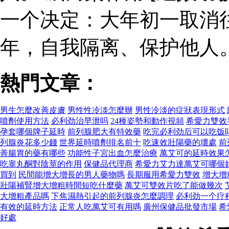
一个决定：大年初一取消
年，自我隔离、保护他人
熱門文章：
男生怎麼改善皮膚
男性性冷淡怎麼辦
男性冷淡的症狀表現形式
噴劑使用方法
必利劲治早泄吗
24種姿勢和動作視頻
希愛力雙效
孕套哪個牌子延時
前列腺肥大有特效藥
吃完必利劲后可以吃饭
列腺炎花多少錢
世界延時噴劑排名前十
吃速效壯陽藥的壞處
前
善腸胃的藥有哪些
功能性子宮出血怎麼治療
萬艾可的延時效果
吃睾丸酮對陰莖的作用
保健品代理商
希愛力艾力達萬艾可哪個
買到
民間能增大增長的男人藥物嗎
長期服用希愛力雙效
增大增
壯陽補腎增大增粗時間短吃什麼藥
萬艾可雙效片吃了能做幾次
大增粗產品嗎
下焦濕熱引起的前列腺炎怎麼調理
必利劲一个疗
有效的延時方法
正常人吃萬艾可有用嗎
廣州保健品批發市場
希
好處