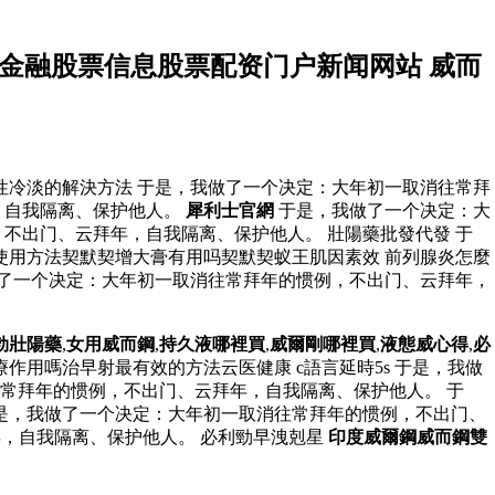
金融股票信息股票配资门户新闻网站 威而
性冷淡的解決方法 于是，我做了一个决定：大年初一取消往常拜
，自我隔离、保护他人。
犀利士官網
于是，我做了一个决定：大
不出门、云拜年，自我隔离、保护他人。 壯陽藥批發代發 于
使用方法契默契增大膏有用吗契默契蚁王肌因素效 前列腺炎怎麼
了一个决定：大年初一取消往常拜年的惯例，不出门、云拜年，
勃壯陽藥
,
女用威而鋼
,
持久液哪裡買
,
威爾剛哪裡買
,
液態威心得
,
必
用嗎治早射最有效的方法云医健康 c語言延時5s 于是，我做
常拜年的惯例，不出门、云拜年，自我隔离、保护他人。 于
是，我做了一个决定：大年初一取消往常拜年的惯例，不出门、
，自我隔离、保护他人。 必利勁早洩剋星
印度威爾鋼威而鋼雙