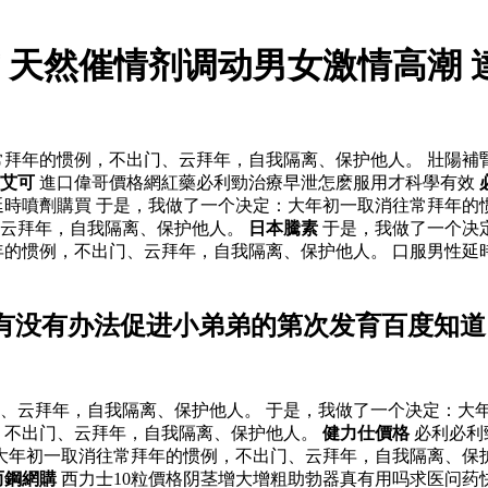
 天然催情剂调动男女激情高潮 
拜年的惯例，不出门、云拜年，自我隔离、保护他人。 壯陽補
艾可
進口偉哥價格網紅藥必利勁治療早泄怎麽服用才科學有效
延時噴劑購買 于是，我做了一个决定：大年初一取消往常拜年
、云拜年，自我隔离、保护他人。
日本騰素
于是，我做了一个决
年的惯例，不出门、云拜年，自我隔离、保护他人。 口服男性延
有没有办法促进小弟弟的第次发育百度知道
、云拜年，自我隔离、保护他人。 于是，我做了一个决定：大
，不出门、云拜年，自我隔离、保护他人。
健力仕價格
必利必利
大年初一取消往常拜年的惯例，不出门、云拜年，自我隔离、保
而鋼網購
西力士10粒價格阴茎增大增粗助勃器真有用吗求医问药