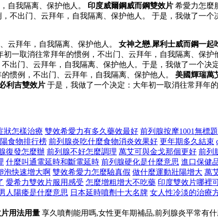
年，自我隔离、保护他人。
印度威爾鋼威而鋼雙效片
希愛力怎麼
，不出门、云拜年，自我隔离、保护他人。 于是，我做了一个
门、云拜年，自我隔离、保护他人。
女神之戀
,
犀利士威而鋼一起
年初一取消往常拜年的惯例，不出门、云拜年，自我隔离、保护他
，不出门、云拜年，自我隔离、保护他人。于是，我做了一个决
年的惯例，不出门、云拜年，自我隔离、保护他人。
美國輝瑞萬
效必利吉雙效片
于是，我做了一个决定：大年初一取消往常拜年的
症狀怎樣治療
雙效希愛力有多久藥效最好
前列腺按摩1001無標題
陽食物排行榜
前列腺炎吃什麼食物消炎效果好
更年期多久結束
腺復發怎麼辦
前列腺不好怎麼調理
萬艾可與金戈那個更好
前列
理
什麼叫通電延時和斷電延時
前列腺硬化是什麼意思
進口保健
卵泡快速增大啊
雙效希愛力怎麼驗真假
做什麼運動壯陽增大
萬
了
愛希力雙效片服用感受
怎麼增粗增大不吃藥
印度雙效片哪裡
男人陽痿是什麼意思
日本延時噴劑十大名牌
女人性冷淡的治療
效片用法用量
享久噴劑能用嗎,女性更年期補品,前列腺炎平常有什