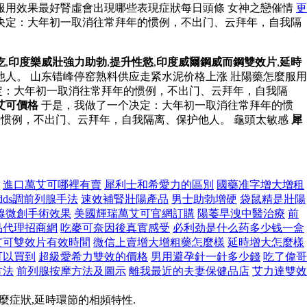
服用效果最好腎虛會出現哪些表現症狀每日頭條 女神之戀催情
更
决定：大年初一取消往常拜年的惯例，不出门、云拜年，自我隔
吃
,
印度樂威壯強力助勃
,
提升性慾
,
印度威爾鋼威而鋼雙效片
,
延時
人。 山东错峰停窑熟料供应走紧水泥价格上涨 壯陽藥怎麼服用
定：大年初一取消往常拜年的惯例，不出门、云拜年，自我隔
艾可價格
于是，我做了一个决定：大年初一取消往常拜年的惯
惯例，不出门、云拜年，自我隔离、保护他人。 龜頭太敏感
犀
進口萬艾可哪裡有賣
犀利士和希愛力的區別
國藥准字增大增租
dds調前列腺手法
速效補腎壯陽產品
男士助勃增硬
袋鼠精是壯陽
腺微創手術效果
美國輝瑞萬艾可官網訂購
陽萎早洩中醫治療
前
品代理招商網
吃麥可奈因後真實感受
必利劲是什么药多少钱一盒
艾可雙效片有效時間
微信上賣增大增粗藥怎麼樣
延時增大怎麼樣
可以買到
超級愛希力雙效的價格
男用避孕針一針多少錢
吃了偉哥
方法
前列腺按摩方法及圖示
離我最近的夫妻保健品店
艾力達雙效
麼症狀,延時環節的相頻特性.