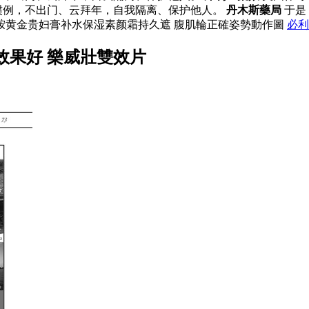
惯例，不出门、云拜年，自我隔离、保护他人。
丹木斯藥局
于是
胺黄金贵妇膏补水保湿素颜霜持久遮 腹肌輪正確姿勢動作圖
必利
效果好 樂威壯雙效片