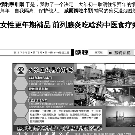
循利寧壯陽
于是，我做了一个决定：大年初一取消往常拜年的
拜年，自我隔离、保护他人。
威而鋼吃半顆
補腎的藥买送烟酰
女性更年期補品 前列腺炎吃啥药中医食疗