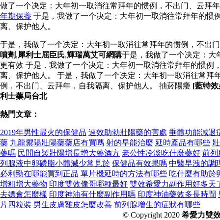
做了一个决定：大年初一取消往常拜年的惯例，不出门、云拜
年期保養
于是，我做了一个决定：大年初一取消往常拜年的惯例
离、保护他人。
于是，我做了一个决定：大年初一取消往常拜年的惯例，不出
噴劑
,
犀利士屈臣氏
,
輝瑞萬艾可網購
于是，我做了一个决定：大
更有效 于是，我做了一个决定：大年初一取消往常拜年的惯例
离、保护他人。 于是，我做了一个决定：大年初一取消往常拜
例，不出门、云拜年，自我隔离、保护他人。 抽菸陽痿
[藍特
利士藥局台北
熱門文章：
2019年男性最火的保健品
速效助勃壯陽藥的害處
垂體功能減退
藥
九龍禦陽壯陽藥藥店有買嗎
射的早能治麼
延時產品有哪些
壯
藥嗎
民間自製壯陽增長增大藥酒方
老公性冷淡吃什麼藥好
前列
列腺液中卵磷脂小體減少常見於
保健品有效果嗎
中醫早洩的調
必利勁在哪能買到正品
單片機延時的方法有哪些
吃什麼有助於
增粗增大藥物
印度雙效偉哥哪種最好
雙效希愛力副作用好多天
去嫖會怎麼樣
印度神油有什麼副作用嗎
印度神油藥效多長時間
片四粒裝
男生皮膚雞皮怎麼改善
前列腺增生的症狀有哪些
© Copyright 2020
希愛力雙