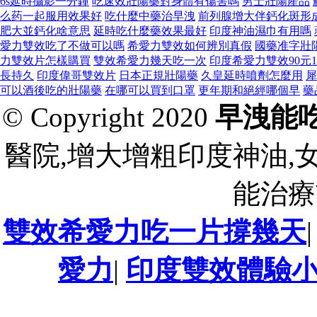
6s延時攝影一分鐘
吃速效壯陽藥對身體有傷害嗎
男士壯陽產品
么药一起服用效果好
吃什麼中藥治早洩
前列腺增大伴鈣化斑形
肥大並鈣化啥意思
延時吃什麼藥效果最好
印度神油濕巾有用嗎
愛力雙效吃了不做可以嗎
希愛力雙效如何辨別真假
國藥准字壯
力雙效片怎樣購買
雙效希愛力幾天吃一次
印度希愛力雙效90元
長持久
印度偉哥雙效片
日本正規壯陽藥
久皇延時噴劑怎麼用
犀
可以酒後吃的壯陽藥
在哪可以買到口罩
更年期和絕經哪個早
藥
© Copyright 2020
早洩能
醫院,增大增粗印度神油,
能治療
雙效希愛力吃一片撐幾天
愛力
|
印度雙效體驗