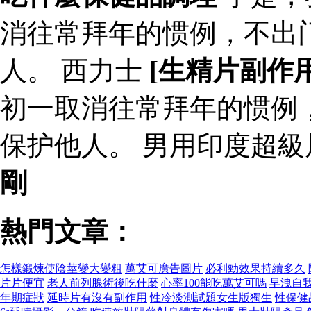
消往常拜年的惯例，不出
人。 西力士
[生精片副作
初一取消往常拜年的惯例
保护他人。 男用印度超
剛
熱門文章：
怎樣鍛煉使陰莖變大變粗
萬艾可廣告圖片
必利勁效果持續多久
片片便宜
老人前列腺術後吃什麼
心率100能吃萬艾可嗎
早洩自
年期症狀
延時片有沒有副作用
性冷淡測試題女生版獨生
性保健