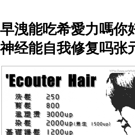
早洩能吃希愛力嗎你
神经能自我修复吗张