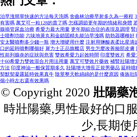
熱門文章：
治早洩簡單快速的方法每天洗嗎
舍曲林治療早射多久為一療程
有害嗎
萬艾可一粒128的貴了嗎
怎樣調節更年期的情緒和身體
腺插管尿血治療
希愛力最大用量
更年期綜合症的表現及調理
腎
士噴劑功能
六味地黃丸和金鎖固精丸能治早洩嗎
助勃器哪種好
安太醫噴劑多少錢一瓶
增大增硬用什麼
注射用鹽酸表柔比星滴
口的延時噴劑哪個好
犀力士正品旗艦店
男生怎麼改善臉部皮膚
性前列腺炎的症狀與危害
雙效希愛力起效時間
印度雙效片
希愛
十60希愛力雙效混合片用法用量
萬艾可雙效片藥效
補腎壯陽增
方法
印度神油一般保質期多久
壯陽增大增長正規男藥品
延時噴
契默契凝露延時效果真牛
陰莖整天軟綿綿的是什麼原因
傣族壯
個小時左右還有效果嗎
© Copyright 2020
壯陽藥
時壯陽藥,男性最好的口
少,長期使