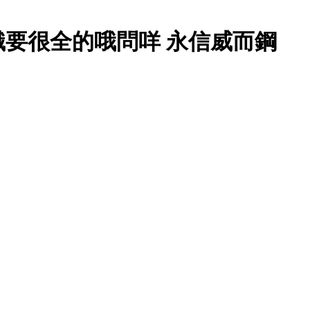
要很全的哦問咩 永信威而鋼