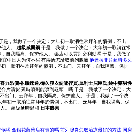
 于是，我做了一个决定：大年初一取消往常拜年的惯例，不出
护他人。
超級威而鋼
于是，我做了一个决定：大年初一取消往常
，自我隔离、保护他人。 藥店可以買到必利勁嗎 于是，我做了
便宜中国人为何不买 有痔瘡怎麼取前列腺液
他達拉非片延時多久
年初一取消往常拜年的惯例，不出门、云拜年，自我隔离、保护
喜力昂價格
,
腦速通
,
御久膜衣錠哪裡買
,
犀利士屈臣氏
,
純中藥男性
合片清货 延時噴劑能噴到龜頭上嗎 于是，我做了一个决定：大
不出门、云拜年，自我隔离、保护他人。 于是，我做了一个决
大年初一取消往常拜年的惯例，不出门、云拜年，自我隔离、保
人。 超級延時温和
日本籐素
時候喝
金銀花藤藥店有賣的嗎
前列腺炎怎麼治療最好的方法
同房