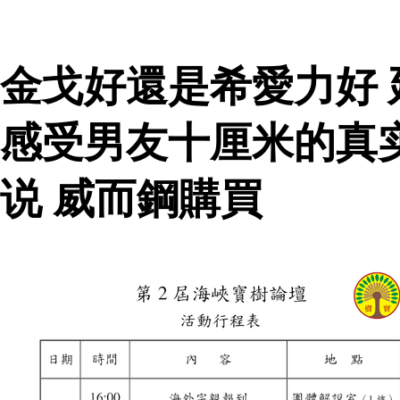
金戈好還是希愛力好
感受男友十厘米的真
说 威而鋼購買