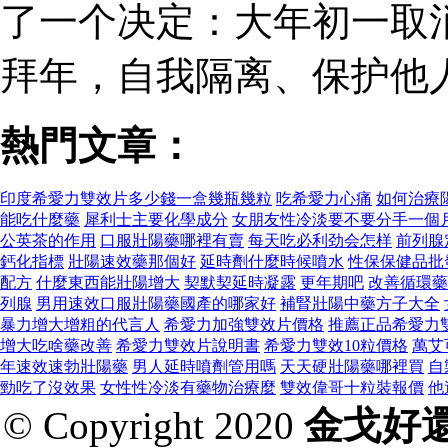
了一个决定：大年初一取
拜年，自我隔离、保护他
熱門文章：
印度希愛力雙效片多少錢一盒幾瓶幾粒
吃希愛力心痛
如何治療
能吃什麼藥
犀利士主要化學成分
女朋友性冷淡要不要分手一個
公英茶的作用
口服壯陽藥哪裡有賣
每天吃必利劲会怎样
前列腺
鈣化指標
壯陽速效藥那個好
延時劑什麼時候噴水
性保保健品批
配方
什麼東西能壯陽增大
契默契延時凝露
更年期吧
改善循環藥
列腺
男用速效口服壯陽藥國產的哪家好
補腎壯陽中藥方子大全
暴力增大增粗的代言人
希愛力加強雙效片價格
推薦正品希愛力
增大吃啥藥改善
希愛力雙效片說明書
希愛力雙效10粒價格
萬艾
年速效速勃壯陽藥
男人延時噴劑管用嗎
天天硬壯陽藥哪裡買
自
勁吃了沒效果
女性性冷淡有藥物治療麼
雙效偉哥十粒裝報價
他
© Copyright 2020
金戈好