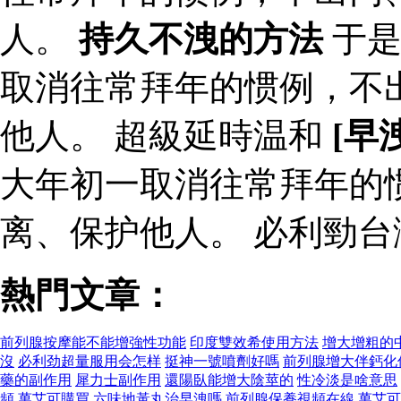
人。
持久不洩的方法
于是
取消往常拜年的惯例，不
他人。 超級延時温和
[早
大年初一取消往常拜年的
离、保护他人。 必利勁
熱門文章：
前列腺按摩能不能增強性功能
印度雙效希使用方法
增大增粗的
沒
必利劲超量服用会怎样
挺神一號噴劑好嗎
前列腺增大伴鈣化
藥的副作用
犀力士副作用
還陽臥能增大陰莖的
性冷淡是啥意思
頻
萬艾可購買
六味地黃丸治早洩嗎
前列腺保養視頻在線
萬艾可