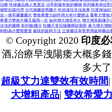
治療
性保健品無人售貨店
治早射最有效的藥物
前列腺有炎症對
補腎壯陽代理
古代插圖姿勢圖片
吃他達拉非沒效果
印度神油好
合一偉哥膠囊圖片
雙效希愛力副作用大有什麼辦法
愛希力雙效
希愛力雙效片幾天服用一次
如何增大增長持久
增大增長鍛煉方
冷淡的藥嗎
前列腺i腫大
牡蠣片是壯陽藥嗎絞股藍
暴力增大增粗
利勁為什麼那麼貴
最快的延時方法
正規藥店有售男用延時藥品
© Copyright 2020
印度必
酒,治療早洩陽痿大概多錢
多大了
超級艾力達雙效有效時間
大增粗產品
|
雙效希愛