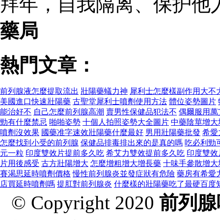
拜年，自我隔离、保护他
藥局
熱門文章：
前列腺液怎麼提取流出
壯陽藥蟻力神
犀利士怎麼樣副作用大不
美國進口快速壯陽藥
古聖堂犀利士噴劑使用方法
體位姿勢圖片
能治好不
自己怎麼前列腺高潮
賣男性保健品犯法不
偶爾服用萬
勁有什麼禁忌
啪啪姿勢
十個人拍照姿勢大全圖片
中藥陰莖增大
噴劑沒效果
國藥准字速效壯陽藥什麼最好
男用壯陽藥批發
希愛
怎麼找到小受的前列腺
保健品排毒排出來的是真的嗎
吃必利勁
元一粒
印度雙效片提前多久吃
希艾力雙效提前多久吃
印度雙效
片用後感受
古方壯陽增大
怎麼增粗增大增長藥
十味手參散增大
賽渴思延時噴劑價格
慢性前列腺炎並發症狀有危險
藥房有希愛
店買延時噴劑嗎
提肛對前列腺炎
什麼樣的壯陽藥吃了最硬百度
© Copyright 2020
前列腺