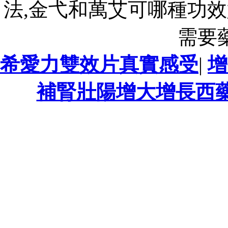
法,金弋和萬艾可哪種功效
需要
希愛力雙效片真實感受
|
增
補腎壯陽增大增長西