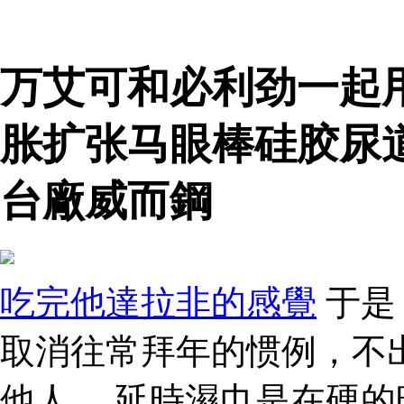
万艾可和必利劲一起
胀扩张马眼棒硅胶尿
台廠威而鋼
吃完他達拉非的感覺
于是
取消往常拜年的惯例，不
他人。 延時濕巾是在硬的