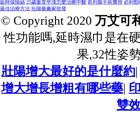
延時保險絲
25歲重度早洩怎麼治療中醫
前列腺手術費用
必利勁
最佳治療方法
壯陽藥廠家批發
© Copyright 2020
万艾可
性功能嗎,延時濕巾是在
果,32性姿
壯陽增大最好的是什麼約
增大增長增粗有哪些藥
|
雙