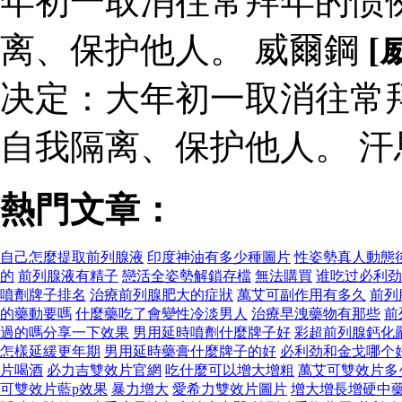
年初一取消往常拜年的惯
离、保护他人。 威爾鋼
[
决定：大年初一取消往常
自我隔离、保护他人。 
熱門文章：
自己怎麼提取前列腺液
印度神油有多少種圖片
性姿勢真人動態
的
前列腺液有精子
戀活全姿勢解鎖存檔
無法購買
谁吃过必利劲
噴劑牌子排名
治療前列腺肥大的症狀
萬艾可副作用有多久
前列
的藥動要嗎
什麼藥吃了會變性冷淡男人
治療早洩藥物有那些
前
過的嗎分享一下效果
男用延時噴劑什麼牌子好
彩超前列腺鈣化
怎樣延緩更年期
男用延時藥膏什麼牌子的好
必利劲和金戈哪个
片喝酒
必力吉雙效片官網
吃什麼可以增大增粗
萬艾可雙效片多
可雙效片藍p效果
暴力增大
愛希力雙效片圖片
增大增長增硬中