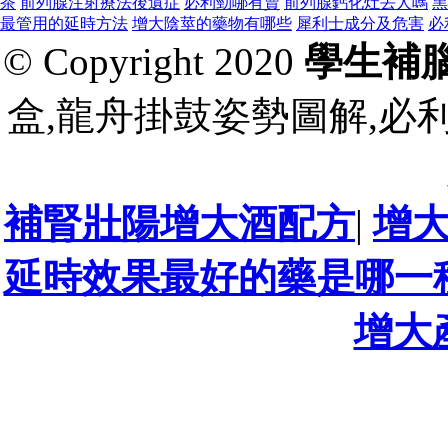
茶
前列腺注射療法後遺症
必利勁哪有賣
前列腺鈣化灶丟人嗎
黑
最管用的延時方法
增大陰莖的藥物有哪些
犀利士成分及危害
必
© Copyright 2020
學生補
盒,龍舟掛鼓姿勢圖解,必
補腎壯陽增大酒配方
|
增
延時效果最好的藥是哪一
增大