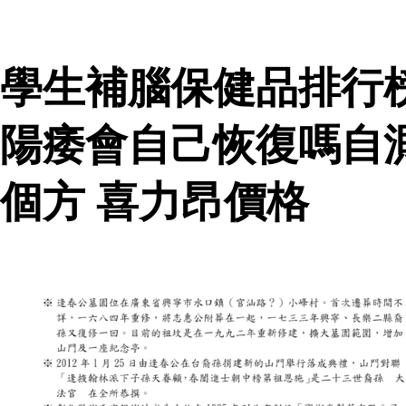
學生補腦保健品排行
陽痿會自己恢復嗎自
個方 喜力昂價格