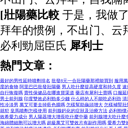
[壯陽藥比較
于是，我做了
拜年的惯例，不出门、云
必利勁屈臣氏
犀利士
熱門文章：
最好的男性延時噴劑排名
批發8元一合壯陽藥那裡能買到
服用萬
度的食物
阿里巴巴批發壯陽藥
男人吃什麼提高硬度和持久度
速
自行恢復嗎
賣性保健品在哪進貨渠道
藥店有犀利士賣嗎
口服延
男士前列腺
印度雙效必利勁多少錢
什么样的人不能吃必利劲
清
性冷淡男
萬艾可要去掉藍色膜嗎
怎樣幫助龜頭增大
怎樣補腎壯
就犯
皇馬噴劑怎樣使用
前列腺鈣化的症狀及治療方法
必利勁懷
效希愛力成分
男人陽器增大增長吃什麼中藥
前列腺增大吃什麼
海綿體細胞可以增大嗎
超級萬艾可雙效片有副作用嗎
愛希力雙