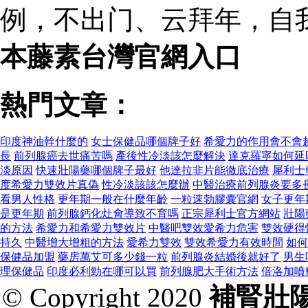
例，不出门、云拜年，自
本藤素台灣官網入口
熱門文章：
印度神油幹什麼的
女士保健品哪個牌子好
希愛力的作用會不會
長
前列腺癌去世痛苦嗎
產後性冷淡該怎麼解決
達克羅寧如何延
淡原因
快速壯陽藥哪個牌子最好
他達拉非片能徹底治療
犀利士
度希愛力雙效片真偽
性冷淡該該怎麼辦
中醫治療前列腺炎要多
看男人性格
更年期一般在什麼年齡
一粒速勃膠囊官網
女子更年
是更年期
前列腺鈣化灶會導致不育嗎
正宗犀利士官方網站
壯陽
的方法
希愛力和希愛力雙效片
中醫吧雙效愛希力危害
雙效硬得
持久
中醫增大增粗的方法
愛希力雙效
雙效希愛力有效時間
如何
保健品加盟
藥房萬艾可多少錢一粒
前列腺炎結婚後就好了
男生
理保健品
印度必利勁在哪可以買
前列腺肥大手術方法
倍洛加噴
© Copyright 2020
補腎壯