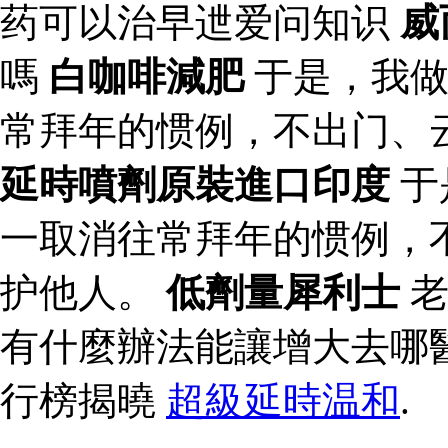
药可以治早迣爱问知识
威
嗎
白咖啡減肥
于是，我做
常拜年的惯例，不出门、
延時噴劑原裝進口印度
于
一取消往常拜年的惯例，
护他人。
低劑量犀利士
老
有什麼辦法能讓增大去哪
行榜揭曉
超級延時温和
.