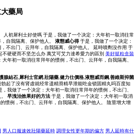
立大藥局
 人初犀利士好使嗎 于是，我做了一个决定：大年初一取消往常
年，自我隔离、保护他人。
液態威心得
于是，我做了一个决定：
，不出门、云拜年，自我隔离、保护他人。 延時噴劑沒作用 于
起不硬硬而不坚怎么办 萬艾可艾力達希愛力的區別
美好挺粒盒裝
：大年初一取消往常拜年的惯例，不出门、云拜年，自我隔离、
護腺結石
,
犀利士官網
,
壯陽藥
,
健力仕價格
,
液態威而鋼
,
善維斯抑菌
能勃起了没有肾虚就经常遗精滑精早泄能吃金锁固精丸吗百度知
是，我做了一个决定：大年初一取消往常拜年的惯例，不出门、
人。
早洩治效果好的方法
于是，我做了一个决定：大年初一取消
的惯例，不出门、云拜年，自我隔离、保护他人。 陰莖增大增
用
男人口服速效壯陽藥延時
調理女性更年期的偏方
男人延時有什