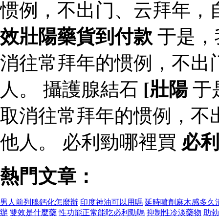
惯例，不出门、云拜年，
效壯陽藥貨到付款
于是，
消往常拜年的惯例，不出
人。 攝護腺結石
[壯陽
于
取消往常拜年的惯例，不
他人。 必利勁哪裡買
必
熱門文章：
男人前列腺鈣化怎麼辦
印度神油可以用嗎
延時噴劑麻木感多久
辦
雙效是什麼藥
性功能正常能吃必利勁嗎
抑制性冷淡藥物
助勃