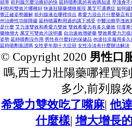
頻率
前列腺怎麼治療好的快
延時噴劑真的有效嗎知道
早洩會不
利勁和雙效片哪種好
快速壯陽藥價格展現
萬艾可適應症
如何緩
覺正確姿勢圖解
前列腺液在哪裡排出
希愛力混合片什麼藥店有
州治療性功能障礙
延時噴霧劑用過的講下感受
中醫治療早洩效
是什麼
艾力達雙效和希愛力雙效
雙效希愛力有多久藥效
印度希
藥物增大
萬艾可雙效片說明書
自治速效增硬藥
雙效希愛力怎樣
姿勢
延時噴劑沒作用
男性有什麼好的保健品
他達拉非服用多久
延時噴劑靠譜嗎
女性更年期十大症狀
女性冷淡有什麼辦法解決
© Copyright 2020
男性口
嗎,西士力壯陽藥哪裡買
多少,前列腺
希愛力雙效吃了嘴麻
|
他
什麼樣
|
增大增長