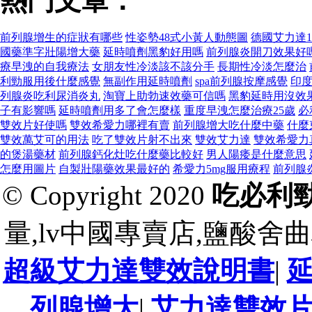
熱門文章：
前列腺增生的症狀有哪些
性姿勢48式小黃人動態圖
德國艾力達1
國藥準字壯陽增大藥
延時噴劑黑豹好用嗎
前列腺炎開刀效果好
療早洩的自我療法
女朋友性冷淡該不該分手
長期性冷淡怎麼治
利勁服用後什麼感覺
無副作用延時噴劑
spa前列腺按摩感覺
印
列腺炎吃利尿消炎丸
淘寶上助勃速效藥可信嗎
黑豹延時用沒效
子有影響嗎
延時噴劑用多了會怎麼樣
重度早洩怎麼治療25歲
必
雙效片好使嗎
雙效希愛力哪裡有賣
前列腺增大吃什麼中藥
什麼
雙效萬艾可的用法
吃了雙效片射不出來
雙效艾力達
雙效希愛力
的煲湯藥材
前列腺鈣化灶吃什麼藥比較好
男人陽痿是什麼意思
怎麼用圖片
自製壯陽藥效果最好的
希愛力5mg服用療程
前列腺
© Copyright 2020
吃必利
量,lv中國專賣店,鹽酸舍
超級艾力達雙效說明書
|
列腺增大
|
艾力達雙效