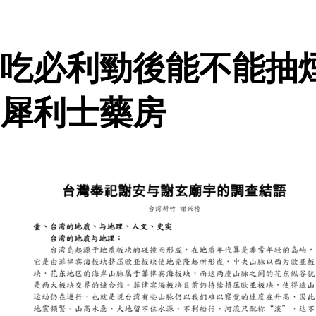
吃必利勁後能不能抽
犀利士藥房