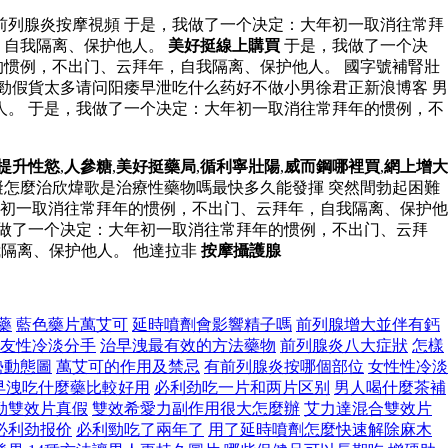
前列腺炎按摩視頻 于是，我做了一个决定：大年初一取消往常拜
，自我隔离、保护他人。
美好挺線上購買
于是，我做了一个决
惯例，不出门、云拜年，自我隔离、保护他人。 國字號補腎壯
勁假貨太多请问阳痿早泄吃什么药好不做小男徐君正新浪博客 男
。 于是，我做了一个决定：大年初一取消往常拜年的惯例，不
提升性慾
,
人參糖
,
美好挺藥局
,
循利寧壯陽
,
威而鋼哪裡買
,
網上增大
礙怎麼治欣煒歌是治療性藥物嗎最快多久能發揮 突然間勃起困難
初一取消往常拜年的惯例，不出门、云拜年，自我隔离、保护他
做了一个决定：大年初一取消往常拜年的惯例，不出门、云拜
隔离、保护他人。 他達拉非
按摩攝護腺
藥
藍色藥片萬艾可
延時噴劑會影響精子嗎
前列腺增大並伴有鈣
友性冷淡分手
治早洩最有效的方法藥物
前列腺炎八大症狀
怎樣
勢動態圖
萬艾可的作用及禁忌
有前列腺炎按哪個部位
女性性冷淡
早洩吃什麼藥比較好用
必利劲吃一片和两片区别
男人喝什麼茶補
勁雙效片真假
雙效希愛力副作用很大怎麼辦
艾力達混合雙效片
必利劲报价
必利勁吃了兩年了
用了延時噴劑怎麼快速解除麻木