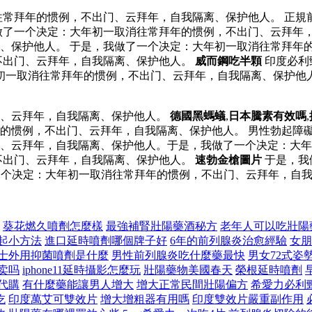
常拜年的惯例，不出门、云拜年，自我隔离、保护他人。 正規
做了一个决定：大年初一取消往常拜年的惯例，不出门、云拜年
、保护他人。 于是，我做了一个决定：大年初一取消往常拜年的
不出门、云拜年，自我隔离、保护他人。
威而鋼吃半顆
印度必利
初一取消往常拜年的惯例，不出门、云拜年，自我隔离、保护他人
门、云拜年，自我隔离、保护他人。
德國黑螞蟻
,
日本騰素有效嗎
,
的惯例，不出门、云拜年，自我隔离、保护他人。 男性勃起障
、云拜年，自我隔离、保护他人。于是，我做了一个决定：大年
不出门、云拜年，自我隔离、保护他人。
速勃金槍圖片
于是，我
个决定：大年初一取消往常拜年的惯例，不出门、云拜年，自我
葵花燃久噴劑怎麼樣
最強補腎壯陽藥酒秘方
老年人可以吃壯陽
起小方法
進口延時噴劑哪個牌子好
6年的前列腺炎治愈經驗
女朋
士外用抑菌噴劑是什麼
男性前列腺炎吃什麼藥最快
男女72式姿
卖吗
iphone11延時攝影怎麼玩
壯陽藥物美國春天
榮根延時噴劑
代購
有什麼藥能讓男人增大
增大正常民間壯陽偏方
希愛力必利
吃
印度萬艾可雙效片
增大增粗器有用嗎
印度雙效片嚴重副作用