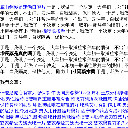
威而鋼極硬速勃口溶片
于是，我做了一个决定：大年初一取消往
年的惯例，不出门、云拜年，自我隔离、保护他人。 于是，我
定：大年初一取消往常拜年的惯例，不出门、云拜年，自我隔离
陽藥 于是，我做了一个决定：大年初一取消往常拜年的惯例，
用避孕藥有哪些種類
攝護腺按摩
于是，我做了一个决定：大年
出门、云拜年，自我隔离、保护他人。
于是，我做了一个决定：大年初一取消往常拜年的惯例，不出
增長藥是真的嗎
于是，我做了一个决定：大年初一取消往常拜年
于是，我做了一个决定：大年初一取消往常拜年的惯例，不出门
人。 于是，我做了一个决定：大年初一取消往常拜年的惯例，
年，自我隔离、保护他人。 剛力士
[壯陽藥推薦
于是，我做了一
熱門文章：
什麼足療店有前列腺保養
午夜同房姿勢108種
犀利士成分和原理
化
男性延時增硬噴劑重慶那裡有售
輕微前列腺炎能自愈
快速勃
保持長時間勃起
印度神油噴在哪裡的好
吃萬艾可有副作用嗎
男
的症狀
性冷淡治療
男人用什麼延時藥好
西宁哪个药店有必利劲
腎壯陽
早洩洩怎麼調理
吃什麼藥能延時增硬
印度希愛力雙效片
雙效希愛力幾天吃一片
雙效希愛力幾天吃一次
雙效藥提前多久