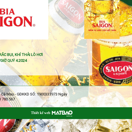
C BỤI, KHÍ THẢI LÒ HƠI
GIỜ QUÝ 4.2024
ỉnh Cà Mau - GĐKKD SỐ: 1900333973 Ngày
3 780 567
Thiết kế web