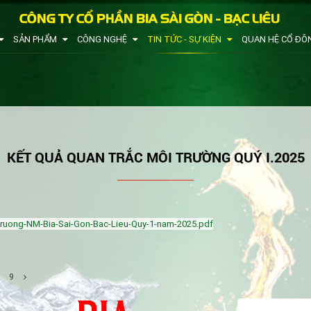
CÔNG TY CỔ PHẦN BIA SÀI GÒN - BẠC LIÊU
SẢN PHẨM
CÔNG NGHỆ
TIN TỨC - SỰ KIỆN
QUAN HỆ CỔ ĐÔ
KẾT QUẢ QUAN TRẮC MÔI TRƯỜNG QUÝ I.2025
truong-NM-Bia-Sai-Gon-Bac-Lieu-Quy-1-nam-2025.pdf
9