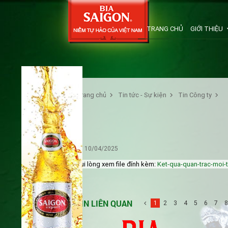
TRANG CHỦ
GIỚI THIỆU
Trang chủ
Tin tức - Sự kiện
Tin Công ty
10/04/2025
Vui lòng xem file đính kèm:
Ket-qua-quan-trac-moi-
TIN LIÊN QUAN
1
2
3
4
5
6
7
8