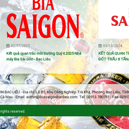
02/07/2025
03/12/2024
Kết quả quan trắc môi trường Quý II.2025 Nhà
KẾT QUẢ QUAN TRẮ
máy Bia Sài Gòn - Bạc Liêu
ĐỐT TRẤU 8 TẤN/
ÒN BẠC LIÊU
-
Địa chỉ: Lô B5, Khu Công Nghiệp Trà Kha, Phường Bạc Liêu, T
h Cà Mau - Email: admin@biasaigonbaclieu.com. Tel: 02913 780781 - Fax: 0291
rights reserved.