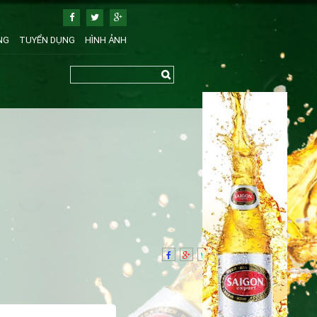
NG
TUYỂN DỤNG
HÌNH ẢNH